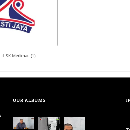
i di SK Merlimau (1)
OUR ALBUMS
I
u
Te