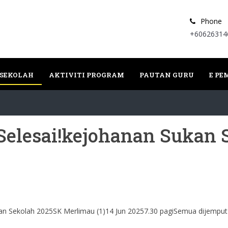
Phone
+60626314
 SEKOLAH
AKTIVITI PROGRAM
PAUTAN GURU
E P
Selesai!kejohanan Sukan 
kan Sekolah 2025SK Merlimau (1)14 Jun 20257.30 pagiSemua dijemput 