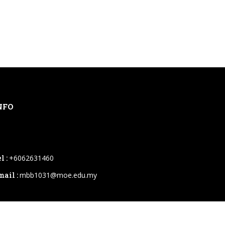
NFO
l :
+6062631460
mail :
mbb1031@moe.edu.my