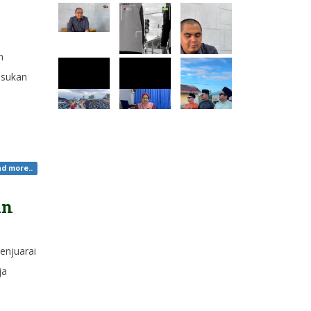
h
Pasukan
d more..
in
enjuarai
ja