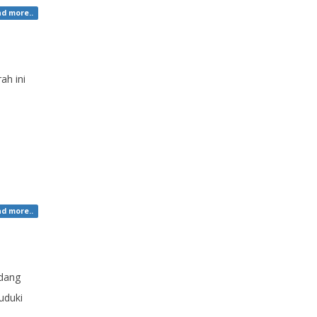
d more..
ah ini
d more..
adang
uduki