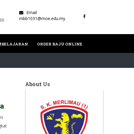
Email
mbb1031@moe.edu.my
60
EMBELAJARAN
ORDER BAJU ONLINE
About
Us
ra
is
gkat