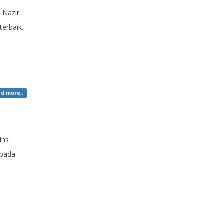
 Nazir
erbaik.
d more..
ins
epada