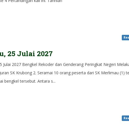
e 4 Pertandingan kali ini. Tahniah
Rea
u, 25 Julai 2027
25 Julai 2027 Bengkel Rekoder dan Genderang Peringkat Negeri Mela
juran SK Krubong 2. Seramai 10 orang peserta dari SK Merlimau (1) t
i bengkel tersebut. Antara s...
Rea