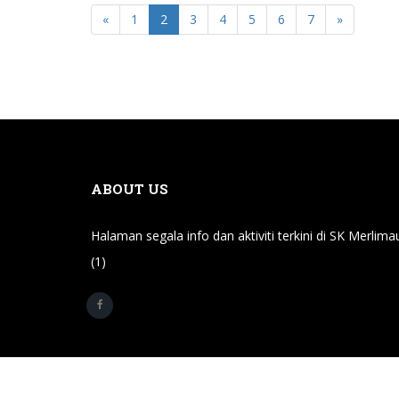
«
1
2
3
4
5
6
7
»
ABOUT US
Halaman segala info dan aktiviti terkini di SK Merlima
(1)