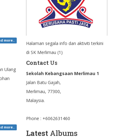
d more..
Halaman segala info dan aktiviti terkini
di SK Merlimau (1)
Contact
Us
an Ulang
Sekolah Kebangsaan Merlimau 1
Johan
Jalan Batu Gajah,
Merlimau, 77300,
Malaysia.
Phone : +6062631460
d more..
Latest
Albums