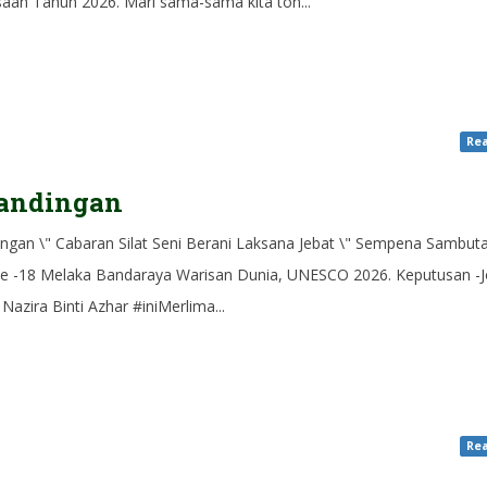
aan Tahun 2026. Mari sama-sama kita ton...
Rea
tandingan
ingan \" Cabaran Silat Seni Berani Laksana Jebat \" Sempena Sambut
e -18 Melaka Bandaraya Warisan Dunia, UNESCO 2026. Keputusan -
 Nazira Binti Azhar #iniMerlima...
Rea