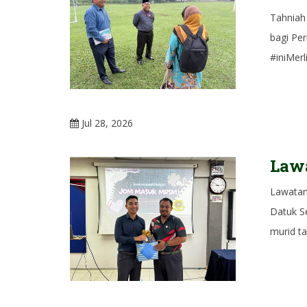
Tahniah 
bagi Pe
#iniMer
Jul 28, 2026
Lawa
Lawatan
Datuk S
murid ta