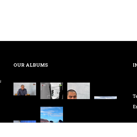
OUR ALBUMS
I
u
Te
E