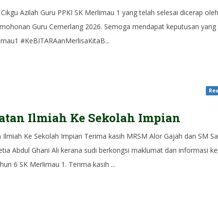
Cikgu Azilah Guru PPKI SK Merlimau 1 yang telah selesai dicerap oleh
rmohonan Guru Cemerlang 2026. Semoga mendapat keputusan yang t
limau1 #KeBITARAanMerlisaKitaB...
Rea
tan Ilmiah Ke Sekolah Impian
 Ilmiah Ke Sekolah Impian Terima kasih MRSM Alor Gajah dan SM Sa
etia Abdul Ghani Ali kerana sudi berkongsi maklumat dan informasi k
hun 6 SK Merlimau 1. Terima kasih ...