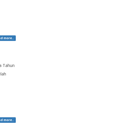
d more..
ka Tahun
elah
d more..