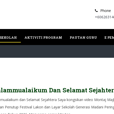
Phone
+60626314
 SEKOLAH
AKTIVITI PROGRAM
PAUTAN GURU
E P
alammualaikum Dan Selamat Sejahte
mualaikum dan Selamat Sejahtera Saya kongsikan video Montaj Majl
an Penutup Festival Lakon dan Layar Sekolah Generasi Madani Perin