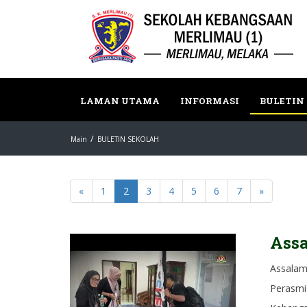
LAMAN UTAMA
INFORMASI
BULETIN
Main
BULETIN SEKOLAH
«
1
2
3
4
5
6
7
»
Ass
Assalam
Perasmi