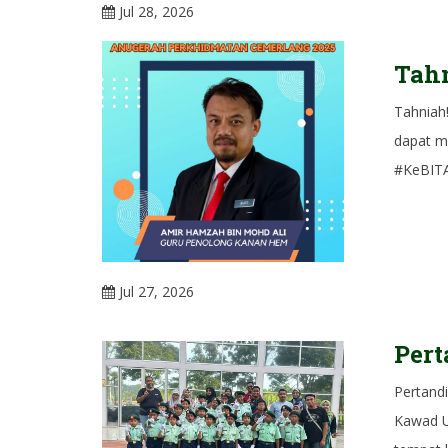
Jul 28, 2026
Tahn
Tahniah
dapat m
#KeBITA
Jul 27, 2026
Per
Pertand
Kawad U