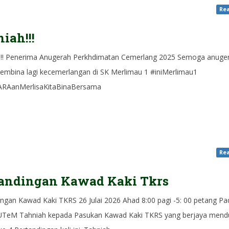
Rea
iah!!!
!!! Penerima Anugerah Perkhdimatan Cemerlang 2025 Semoga anuger
embina lagi kecemerlangan di SK Merlimau 1 #iniMerlimau1
RAanMerlisaKitaBinaBersama
Rea
tandingan Kawad Kaki Tkrs
ingan Kawad Kaki TKRS 26 Julai 2026 Ahad 8:00 pagi -5: 00 petang P
TeM Tahniah kepada Pasukan Kawad Kaki TKRS yang berjaya mend