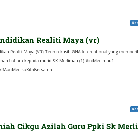
Rea
ndidikan Realiti Maya (vr)
dikan Realiti Maya (VR) Terima kasih GHA International yang member
man baharu kepada murid SK Merlimau (1) #iniMerlimau1
ARAanMerlisaKitaBersama
Rea
iah Cikgu Azilah Guru Ppki Sk Merl