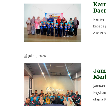
Kar
Daer
Karniva
kepada p
cilik in
Jul 30, 2026
Jam
Merl
Jamuan 
Kejohan
utama Ka