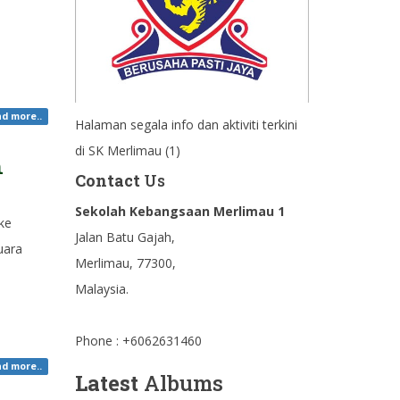
d more..
Halaman segala info dan aktiviti terkini
di SK Merlimau (1)
h
Contact
Us
Sekolah Kebangsaan Merlimau 1
 ke
Jalan Batu Gajah,
uara
Merlimau, 77300,
Malaysia.
Phone : +6062631460
d more..
Latest
Albums