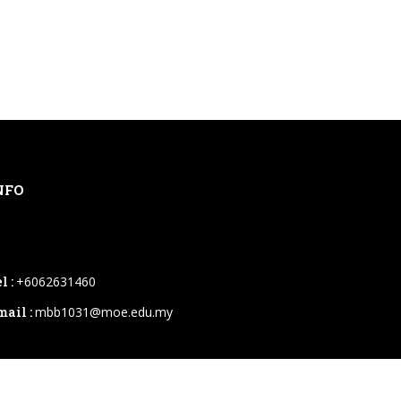
NFO
l :
+6062631460
mail :
mbb1031@moe.edu.my