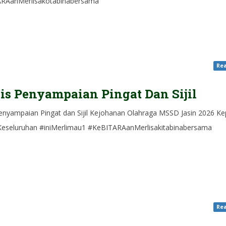
RAanMerlisakotabinabersama
Rea
is Penyampaian Pingat Dan Sijil
Penyampaian Pingat dan Sijil Kejohanan Olahraga MSSD Jasin 2026 K
 Keseluruhan #iniMerlimau1 #KeBITARAanMerlisakitabinabersama
Rea