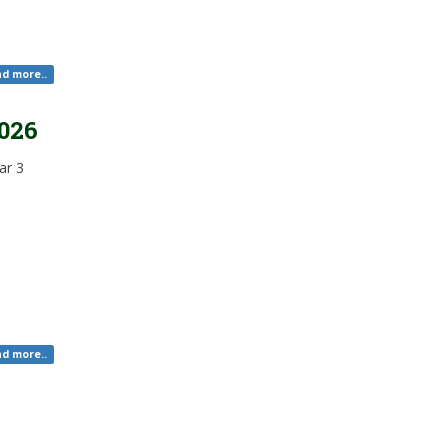
d more..
026
ar 3
d more..