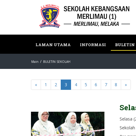
LAMAN UTAMA
INFORMASI
BULETIN
Main
BULETIN SEKOLAH
«
1
2
3
4
5
6
7
8
»
Sela
Selasa (
Sekolah