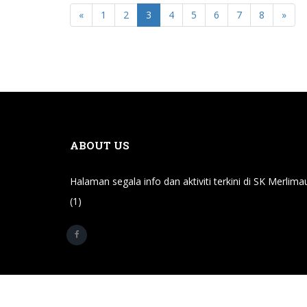
«
1
2
3
4
5
6
7
8
»
ABOUT US
Halaman segala info dan aktiviti terkini di SK Merlima
(1)