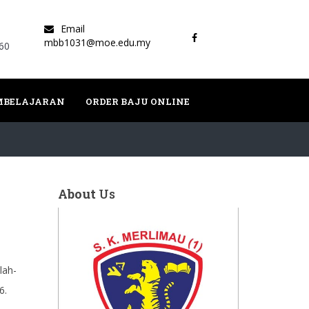
Email
mbb1031@moe.edu.my
60
EMBELAJARAN
ORDER BAJU ONLINE
About
Us
lah-
6.