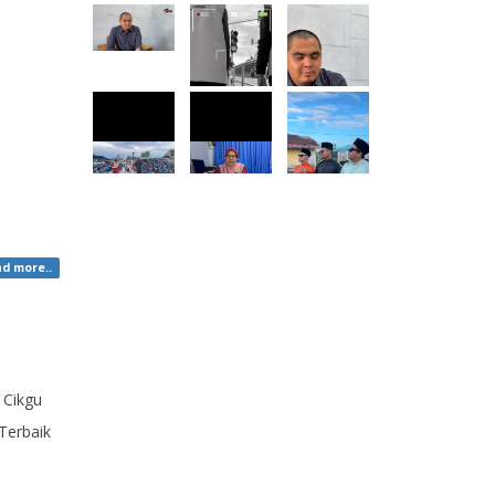
d more..
 Cikgu
Terbaik