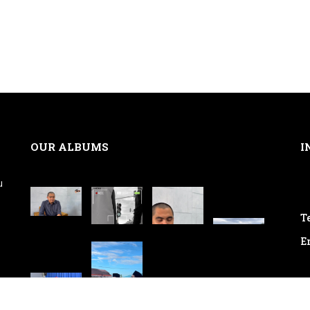
OUR ALBUMS
I
u
Te
E