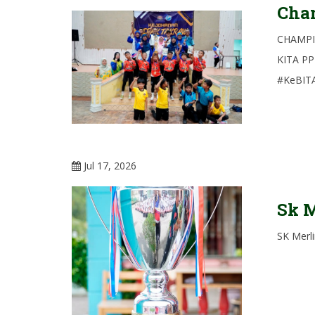
Cham
CHAMPIO
KITA PP
#KeBITA
Jul 17, 2026
Sk M
SK Merl