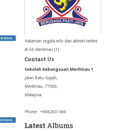
d more..
Halaman segala info dan aktiviti terkini
di SK Merlimau (1)
Contact
Us
Sekolah Kebangsaan Merlimau 1
Jalan Batu Gajah,
Merlimau, 77300,
Malaysia.
Phone : +6062631460
d more..
Latest
Albums