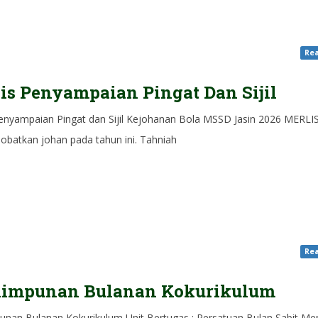
Rea
is Penyampaian Pingat Dan Sijil
Penyampaian Pingat dan Sijil Kejohanan Bola MSSD Jasin 2026 MERLI
nobatkan johan pada tahun ini. Tahniah
Rea
himpunan Bulanan Kokurikulum
unan Bulanan Kokurikulum Unit Bertugas : Persatuan Bulan Sabit Me