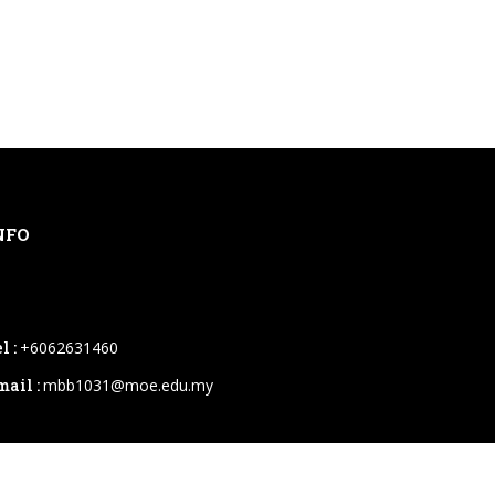
NFO
l :
+6062631460
mail :
mbb1031@moe.edu.my