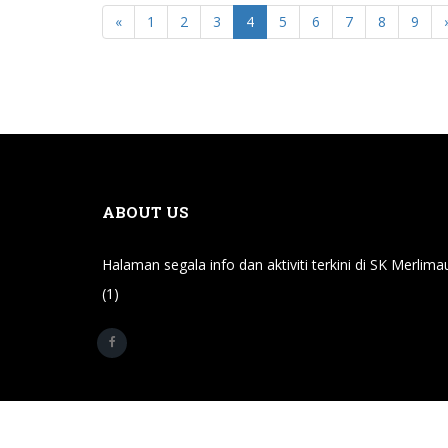
«
1
2
3
4
5
6
7
8
9
ABOUT US
Halaman segala info dan aktiviti terkini di SK Merlima
(1)