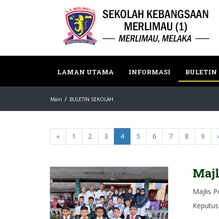
LAMAN UTAMA
INFORMASI
BULETIN
Main
BULETIN SEKOLAH
«
1
2
3
4
5
6
7
8
9
Majl
Majlis 
Keputus