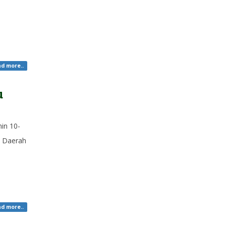
d more..
u
in 10-
p Daerah
d more..