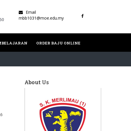
Email
mbb1031@moe.edu.my
60
EMBELAJARAN
ORDER BAJU ONLINE
About
Us
26