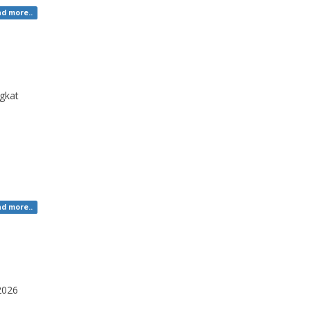
d more..
n
gkat
d more..
2026