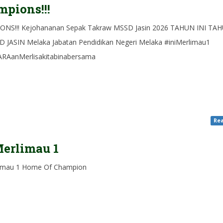
pions!!!
NS!!! Kejohananan Sepak Takraw MSSD Jasin 2026 TAHUN INI TA
D JASIN Melaka Jabatan Pendidikan Negeri Melaka #iniMerlimau1
RAanMerlisakitabinabersama
Rea
erlimau 1
imau 1 Home Of Champion