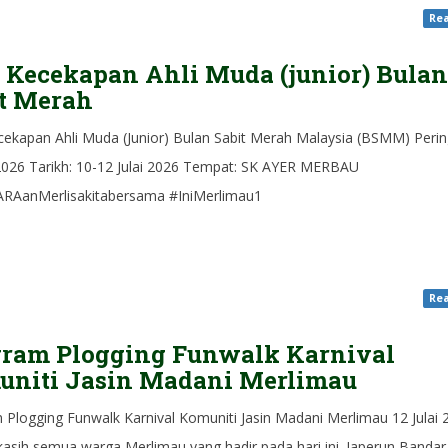
Rea
Kecekapan Ahli Muda (junior) Bula
t Merah
ekapan Ahli Muda (Junior) Bulan Sabit Merah Malaysia (BSMM) Perin
2026 Tarikh: 10-12 Julai 2026 Tempat: SK AYER MERBAU
RAanMerlisakitabersama #IniMerlimau1
Rea
gram Plogging Funwalk Karnival
uniti Jasin Madani Merlimau
 Plogging Funwalk Karnival Komuniti Jasin Madani Merlimau 12 Julai 
kasih semua warga Merlimau yang hadir pada hari ini. Japerun Bandar