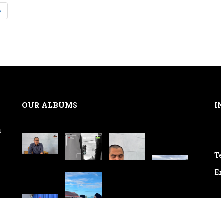
»
OUR ALBUMS
I
u
Te
E