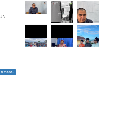
HUN
d more..