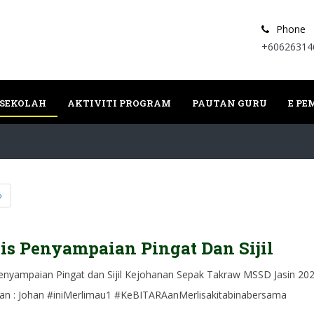
Phone
+60626314
 SEKOLAH
AKTIVITI PROGRAM
PAUTAN GURU
E P
»
is Penyampaian Pingat Dan Sijil
Penyampaian Pingat dan Sijil Kejohanan Sepak Takraw MSSD Jasin 20
an : Johan #iniMerlimau1 #KeBITARAanMerlisakitabinabersama